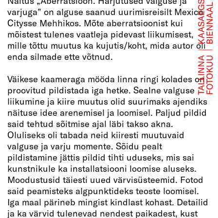
Näitus „Aberratsioon. Harjutused valguse ja
varjuga” on alguse saanud uurimisreisilt Mexico
Citysse Mehhikos. Mõte aberratsioonist kui
mõistest tulenes vaatleja pidevast liikumisest,
mille tõttu muutus ka kujutis/koht, mida autor oli
enda silmade ette võtnud.
Väikese kaameraga mööda linna ringi kolades on
proovitud pildistada iga hetke. Sealne valguse
liikumine ja kiire muutus olid suurimaks ajendiks
näituse idee arenemisel ja loomisel. Paljud pildid
said tehtud sõitmise ajal läbi takso akna.
Oluliseks oli tabada neid kiiresti muutuvaid
valguse ja varju momente. Sõidu pealt
pildistamine jättis pildid tihti uduseks, mis sai
kunstnikule ka installatsiooni loomise aluseks.
Moodustusid täiesti uued värvisüsteemid. Fotod
said peamisteks algpunktideks teoste loomisel.
Iga maal pärineb mingist kindlast kohast. Detailid
ja ka värvid tulenevad nendest paikadest, kust