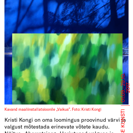
Kavand maaliinstallatsioonile „Vaikus”. Foto: Kristi Kongi
Kristi Kongi on oma loomingus proovinud värvi ja
valgust mõtestada erinevate võtete kaudu.